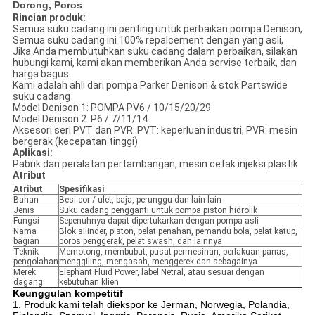
Dorong, Poros
Rincian produk:
Semua suku cadang ini penting untuk perbaikan pompa Denison,
Semua suku cadang ini 100% repalcement dengan yang asli,
Jika Anda membutuhkan suku cadang dalam perbaikan, silakan
hubungi kami, kami akan memberikan Anda servise terbaik, dan
harga bagus.
Kami adalah ahli dari pompa Parker Denison & stok Partswide
suku cadang
Model Denison 1: POMPA PV6 / 10/15/20/29
Model Denison 2: P6 / 7/11/14
Aksesori seri PVT dan PVR: PVT: keperluan industri, PVR: mesin
bergerak (kecepatan tinggi)
Aplikasi:
Pabrik dan peralatan pertambangan, mesin cetak injeksi plastik
Atribut
Atribut
Spesifikasi
Bahan
Besi cor / ulet, baja, perunggu dan lain-lain
Jenis
Suku cadang pengganti untuk pompa piston hidrolik
Fungsi
Sepenuhnya dapat dipertukarkan dengan pompa asli
Nama
Blok silinder, piston, pelat penahan, pemandu bola, pelat katup,
bagian
poros penggerak, pelat swash, dan lainnya
Teknik
Memotong, membubut, pusat permesinan, perlakuan panas,
pengolahan
menggiling, mengasah, menggerek dan sebagainya
Merek
Elephant Fluid Power, label Netral, atau sesuai dengan
dagang
kebutuhan klien
Keunggulan kompetitif
1. Produk kami telah diekspor ke Jerman, Norwegia, Polandia,