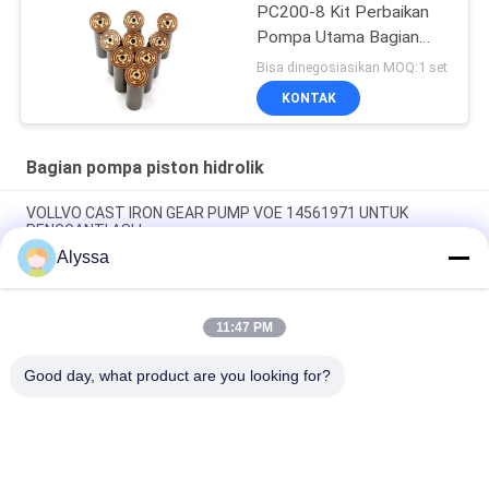
PC200-8 Kit Perbaikan
Pompa Utama Bagian
Pompa Hidraulik Pompa
Bisa dinegosiasikan MOQ:1 set
Piston Layanan
KONTAK
Perbaikan Pemeliharaan
Bagian pompa piston hidrolik
VOLLVO CAST IRON GEAR PUMP VOE 14561971 UNTUK
PENGGANTI ASLI
Alyssa
VOLLVO CAST IRON GEAR PUMP VOE 14537295 UNTUK
PENGGANTI ASLI
11:47 PM
VOLLVO CAST IRON GEAR PUMP VOE 14782798 UNTUK
PENGGANTI ASLI
Good day, what product are you looking for?
Bad Request
Semua
Bagian Pompa 
Suku Cadang 