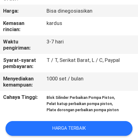
KUALITAS
Harga:
Bisa dinegosiasikan
HUBUNGI
Kemasan
kardus
rincian:
KAMI
Waktu
3-7 hari
pengiriman:
BERITA
Syarat-syarat
T / T, Serikat Barat, L / C, Paypal
pembayaran:
KASUS
Menyediakan
1000 set / bulan
kemampuan:
SITEMAP
Cahaya Tinggi:
,
Blok Silinder Perbaikan Pompa Piston
,
Pelat katup perbaikan pompa piston
Plate dorongan perbaikan pompa piston
PRIVACY
POLICY
HARGA TERBAIK