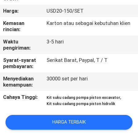
KUALITAS
Harga:
USD20-150/SET
HUBUNGI
Kemasan
Karton atau sebagai kebutuhan klien
rincian:
KAMI
Waktu
3-5 hari
pengiriman:
BERITA
Syarat-syarat
Serikat Barat, Paypal, T / T
pembayaran:
KASUS
Menyediakan
30000 set per hari
kemampuan:
SITEMAP
Cahaya Tinggi:
,
Kit suku cadang pompa piston excavator
Kit suku cadang pompa piston hidrolik
PRIVACY
POLICY
HARGA TERBAIK