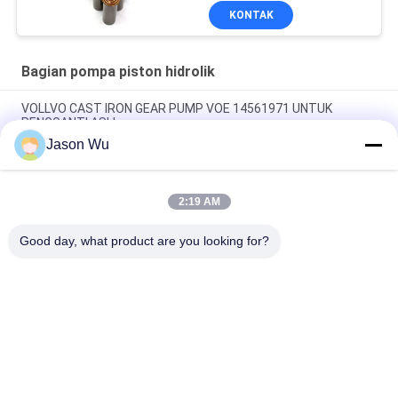
Piston Layanan
KONTAK
Perbaikan Pemeliharaan
Bagian pompa piston hidrolik
VOLLVO CAST IRON GEAR PUMP VOE 14561971 UNTUK
PENGGANTI ASLI
Jason Wu
VOLLVO CAST IRON GEAR PUMP VOE 14537295 UNTUK
PENGGANTI ASLI
2:19 AM
VOLLVO CAST IRON GEAR PUMP VOE 14782798 UNTUK
PENGGANTI ASLI
Good day, what product are you looking for?
Bad Request
Semua
Bagian Pompa 
Suku Cadang 
Piston Hidrolik
Pompa Hidrolik Vane
Suku Cadang Mesin 
Pompa Traktor 
Konstruksi
Hidraulik