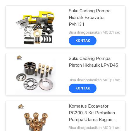
Suku Cadang Pompa
Hidrolik Excavator
Pvh131
Bisa dinegosiasikan MOQ:1 set
KONTAK
Suku Cadang Pompa
Piston Hidraulik LPVD45
Bisa dinegosiasikan MOQ:1 set
KONTAK
Komatus Excavator
PC200-8 Kit Perbaikan
Pompa Utama Bagian
Pompa Hidraulik Pompa
Bisa dinegosiasikan MOQ:1 set