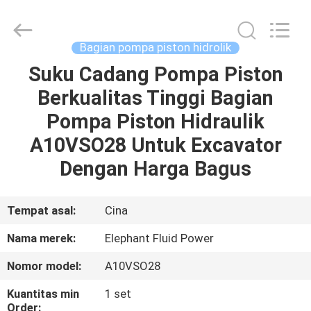
2026
Elephant
Fluid
Power
Co.,Ltd.
Bagian pompa piston hidrolik
All
Rights
Reserved.
Suku Cadang Pompa Piston
RUMAH
Berkualitas Tinggi Bagian
PRODUK
Pompa Piston Hidraulik
A10VSO28 Untuk Excavator
TENTANG
Dengan Harga Bagus
KAMI
Tempat asal:
Cina
TUR
Nama merek:
Elephant Fluid Power
PABRIK
Nomor model:
A10VSO28
KONTROL
Kuantitas min
1 set
Order: