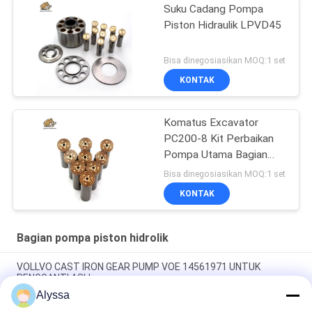
Suku Cadang Pompa
Piston Hidraulik LPVD45
Bisa dinegosiasikan MOQ:1 set
KONTAK
Komatus Excavator
PC200-8 Kit Perbaikan
Pompa Utama Bagian
Pompa Hidraulik Pompa
Bisa dinegosiasikan MOQ:1 set
Piston Layanan
KONTAK
Perbaikan Pemeliharaan
Bagian pompa piston hidrolik
VOLLVO CAST IRON GEAR PUMP VOE 14561971 UNTUK
PENGGANTI ASLI
Alyssa
VOLLVO CAST IRON GEAR PUMP VOE 14537295 UNTUK