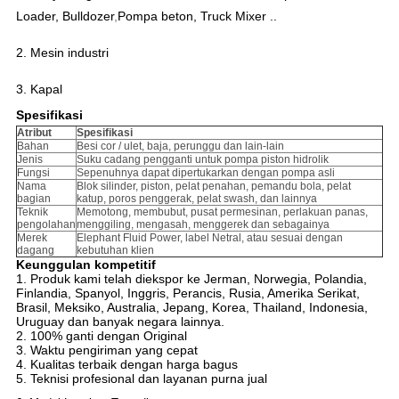
Loader, Bulldozer
,
Pompa beton, Truck Mixer ..
2. Mesin industri
3. Kapal
Spesifikasi
Atribut
Spesifikasi
Bahan
Besi cor / ulet, baja, perunggu dan lain-lain
Jenis
Suku cadang pengganti untuk pompa piston hidrolik
Fungsi
Sepenuhnya dapat dipertukarkan dengan pompa asli
Nama
Blok silinder, piston, pelat penahan, pemandu bola, pelat
bagian
katup, poros penggerak, pelat swash, dan lainnya
Teknik
Memotong, membubut, pusat permesinan, perlakuan panas,
pengolahan
menggiling, mengasah, menggerek dan sebagainya
Merek
Elephant Fluid Power, label Netral, atau sesuai dengan
dagang
kebutuhan klien
Keunggulan kompetitif
1. Produk kami telah diekspor ke Jerman, Norwegia, Polandia,
Finlandia, Spanyol, Inggris, Perancis, Rusia, Amerika Serikat,
Brasil, Meksiko, Australia, Jepang, Korea, Thailand, Indonesia,
Uruguay dan banyak negara lainnya.
2. 100% ganti dengan Original
3. Waktu pengiriman yang cepat
4. Kualitas terbaik dengan harga bagus
5. Teknisi profesional dan layanan purna jual