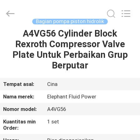
2026
Elephant
Fluid
Power
Co.,Ltd.
Bagian pompa piston hidrolik
All
Rights
Reserved.
A4VG56 Cylinder Block
RUMAH
Rexroth Compressor Valve
PRODUK
Plate Untuk Perbaikan Grup
Berputar
TENTANG
KAMI
Tempat asal:
Cina
Nama merek:
Elephant Fluid Power
TUR
Nomor model:
A4VG56
PABRIK
Kuantitas min
1 set
Order:
KONTROL