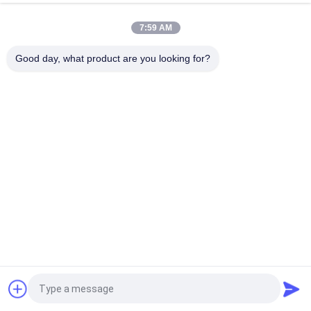
PENGGANTI ASLI
7:59 AM
VOLLVO CAST IRON GEAR PUMP VOE 14782798 UNTUK
PENGGANTI ASLI
Good day, what product are you looking for?
Bad Request
Semua
Bagian Pompa 
Suku Cadang 
Piston Hidrolik
Pompa Hidrolik Vane
Suku Cadang Mesin 
Pompa Traktor 
Konstruksi
Hidraulik
Pompa Piston 
Motor Orbit Hidrolik
Hidraulik
Katup Arah Hidraulik
Unit Kemudi Orbitrol
Quote request suatu