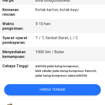
Harga:
Bisa dinegosiasikan
KUALITAS
Kemasan
Kotak karton, kotak kayu
rincian:
HUBUNGI
Waktu
5-10 hari
KAMI
pengiriman:
Syarat-syarat
T / T, Serikat Barat, L / C
BERITA
pembayaran:
Menyediakan
1000 Set / Bulan
KASUS
kemampuan:
Cahaya Tinggi:
,
A4VG56 pelat katup kompresor
SITEMAP
,
blok silinder pelat katup kompresor Rexroth
pelat katup kompresor udara A4VG56
PRIVACY
HARGA TERBAIK
POLICY