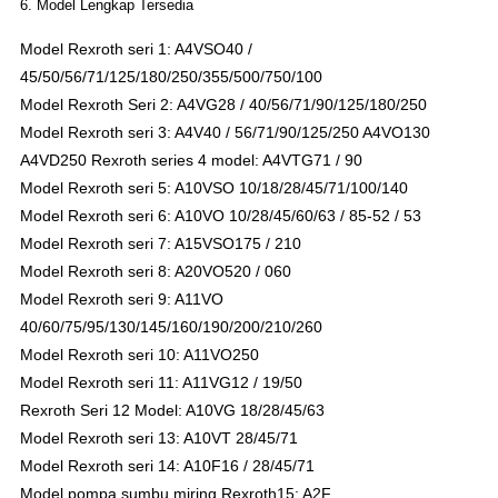
6. Model Lengkap Tersedia
Model Rexroth seri 1: A4VSO40 /
45/50/56/71/125/180/250/355/500/750/100
Model Rexroth Seri 2: A4VG28 / 40/56/71/90/125/180/250
Model Rexroth seri 3: A4V40 / 56/71/90/125/250 A4VO130
A4VD250 Rexroth series 4 model: A4VTG71 / 90
Model Rexroth seri 5: A10VSO 10/18/28/45/71/100/140
Model Rexroth seri 6: A10VO 10/28/45/60/63 / 85-52 / 53
Model Rexroth seri 7: A15VSO175 / 210
Model Rexroth seri 8: A20VO520 / 060
Model Rexroth seri 9: A11VO
40/60/75/95/130/145/160/190/200/210/260
Model Rexroth seri 10: A11VO250
Model Rexroth seri 11: A11VG12 / 19/50
Rexroth Seri 12 Model: A10VG 18/28/45/63
Model Rexroth seri 13: A10VT 28/45/71
Model Rexroth seri 14: A10F16 / 28/45/71
Model pompa sumbu miring Rexroth15: A2F